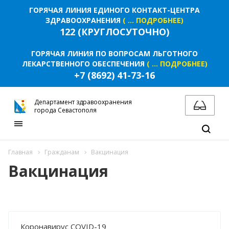
ФОТОРЕПОРТАЖИ
ГОРЯЧАЯ ЛИНИЯ ЕДИНОГО КОНТАКТ-ЦЕНТРА
ИНФОГРАФИКА
ЗДРАВООХРАНЕНИЯ
( ... ПОДРОБНЕЕ)
122 (КРУГЛОСУТОЧНО)
МЕРОПРИЯТИЯ
ВИДЕО
ГОРЯЧАЯ ЛИНИЯ ПО ВОПРОСАМ ЛЬГОТНОГО
ЛЕКАРСТВЕННОГО ОБЕСПЕЧЕНИЯ
( ... ПОДРОБНЕЕ)
ПРОТИВОДЕЙСТВИЕ ТЕРРОРИЗМУ И
+7 (8692) 41-73-16
ЭКСТРЕМИЗМУ
ВАЖНОЕ
Департамент здравоохранения
города Севастополя
КОНТАКТЫ
Главная
Гражданам
Вакцинация
Вакцинация
Коронавирус COVID-19