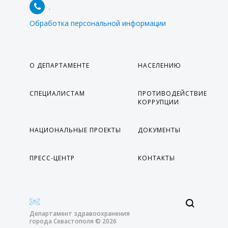
МОНИТОРИНГ ИСПОЛНЕНИЯ
.
ГОСУДАРСТВЕННОГО ЗАДАНИЯ
Обработка персональной информации
МЕТОДИЧЕСКИЕ РЕКОМЕНДАЦИИ
ПРЕСС-ЦЕНТР
О ДЕПАРТАМЕНТЕ
НАСЕЛЕНИЮ
НОВОСТИ
СПЕЦИАЛИСТАМ
ПРОТИВОДЕЙСТВИЕ
ФОТОРЕПОРТАЖИ
КОРРУПЦИИ
ИНФОГРАФИКА
МЕРОПРИЯТИЯ
НАЦИОНАЛЬНЫЕ ПРОЕКТЫ
ДОКУМЕНТЫ
ВИДЕО
ПРЕСС-ЦЕНТР
КОНТАКТЫ
ПРОТИВОДЕЙСТВИЕ ТЕРРОРИЗМУ И
ЭКСТРЕМИЗМУ
ВАЖНОЕ
Департамент здравоохранения
КОНТАКТЫ
города Севастополя © 2026