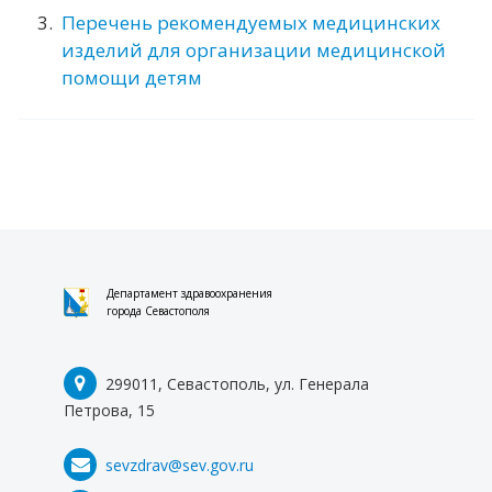
УРЕГУЛИРОВАНИЮ КОНФЛИКТА ИНТЕРЕСОВ
Перечень рекомендуемых медицинских
(АТТЕСТАЦИОННАЯ КОМИССИЯ)
изделий для организации медицинской
ИНФОРМАЦИЯ ДЛЯ ПУБЛИЧНОГО
помощи детям
ОБСУЖДЕНИЯ
НАЦИОНАЛЬНЫЕ ПРОЕКТЫ
НАЦИОНАЛЬНЫЙ ПРОЕКТ
"ПРОДОЛЖИТЕЛЬНАЯ И АКТИВНАЯ ЖИЗНЬ"
НАЦИОНАЛЬНЫЙ ПРОЕКТ "СЕМЬЯ"
Департамент здравоохранения
ДОКУМЕНТЫ
города Севастополя
НОРМАТИВНО-ПРАВОВЫЕ АКТЫ РФ
299011, Севастополь, ул. Генерала
НОРМАТИВНО-ПРАВОВЫЕ АКТЫ
СЕВАСТОПОЛЯ
Петрова, 15
НОРМАТИВНО-ПРАВОВЫЕ АКТЫ
ДЕПАРТАМЕНТА ЗДРАВООХРАНЕНИЯ
sevzdrav@sev.gov.ru