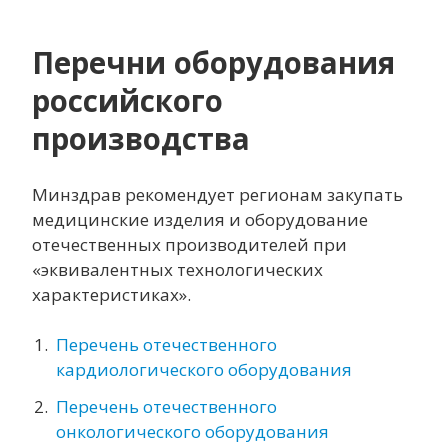
НОРМАТИВНЫЕ ПРАВОВЫЕ И ИНЫЕ АКТЫ В
СФЕРЕ ПРОТИВОДЕЙСТВИЯ КОРРУПЦИИ
Перечни оборудования
АНТИКОРРУПЦИОННАЯ ЭКСПЕРТИЗА
ПРОЕКТОВ НПА
российского
НЕЗАВИСИМАЯ ЭКСПЕРТИЗА ПРОЕКТОВ
производства
АДМИНИСТРАТИВНЫХ РЕГЛАМЕНТОВ
ФОРМЫ ДОКУМЕНТОВ, СВЯЗАННЫХ С
ПРОТИВОДЕЙСТВИЕМ КОРРУПЦИИ, ДЛЯ
Минздрав рекомендует регионам закупать
ЗАПОЛНЕНИЯ
медицинские изделия и оборудование
МЕТОДИЧЕСКИЕ МАТЕРИАЛЫ
отечественных производителей при
«эквивалентных технологических
ИНФОРМАЦИЯ О РАССЧИТЫВАЕМОЙ
ЗАРАБОТНОЙ ПЛАТЕ РУКОВОДИТЕЛЕЙ, ИХ
характеристиках».
ЗАМЕСТИТЕЛЕЙ И ГЛАВНЫХ БУХГАЛТЕРОВ
ПЛАНЫ, ОТЧЁТЫ, ДОКЛАДЫ
Перечень отечественного
кардиологического оборудования
ОБРАТНАЯ СВЯЗЬ ДЛЯ СООБЩЕНИЙ О
ФАКТАХ КОРРУПЦИИ
Перечень отечественного
КОМИССИЯ ПО СОБЛЮДЕНИЮ ТРЕБОВАНИЙ
онкологического оборудования
К СЛУЖЕБНОМУ ПОВЕДЕНИЮ И