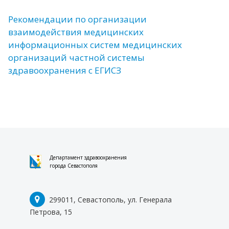
НЕПРЕРЫВНОЕ МЕДИЦИНСКОЕ И
Рекомендации по организации
ФАРМАЦЕВТИЧЕСКОЕ ОБРАЗОВАНИЕ
взаимодействия медицинских
ПЕРЕЧНИ ОТЕЧЕСТВЕННОГО
информационных систем медицинских
ОБОРУДОВАНИЯ
организаций частной системы
ПОДДЕРЖКА МЕДРАБОТНИКОВ
здравоохранения с ЕГИСЗ
ГОРЯЧАЯ ЛИНИЯ ПО ВОПРОСАМ ОПЛАТЫ
ТРУДА
АУТИЗМ
ОТКРЫТЫЕ ДАННЫЕ
АТТЕСТАЦИЯ МЕДИЦИНСКИХ И
ФАРМАЦЕВТИЧЕСКИХ РАБОТНИКОВ
Департамент здравоохранения
города Севастополя
НАСТАВНИЧЕСТВО
ПРОТИВОДЕЙСТВИЕ КОРРУПЦИИ
299011, Севастополь, ул. Генерала
Петрова, 15
НОРМАТИВНЫЕ ПРАВОВЫЕ И ИНЫЕ АКТЫ В
СФЕРЕ ПРОТИВОДЕЙСТВИЯ КОРРУПЦИИ