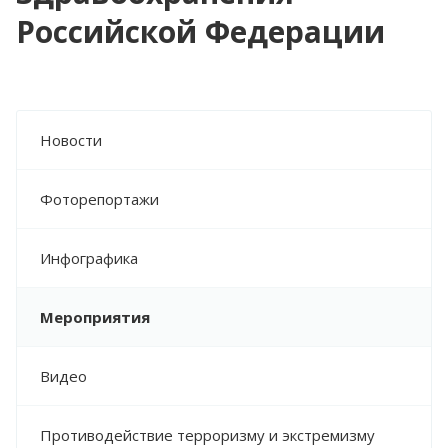
Российской Федерации
МОНИТОРИНГ ИСПОЛНЕНИЯ
ГОСУДАРСТВЕННОГО ЗАДАНИЯ
МЕТОДИЧЕСКИЕ РЕКОМЕНДАЦИИ
ПРЕСС-ЦЕНТР
Новости
НОВОСТИ
Фоторепортажи
ФОТОРЕПОРТАЖИ
ИНФОГРАФИКА
Инфографика
МЕРОПРИЯТИЯ
ВИДЕО
Мероприятия
ПРОТИВОДЕЙСТВИЕ ТЕРРОРИЗМУ И
ЭКСТРЕМИЗМУ
Видео
ВАЖНОЕ
Противодействие терроризму и экстремизму
КОНТАКТЫ