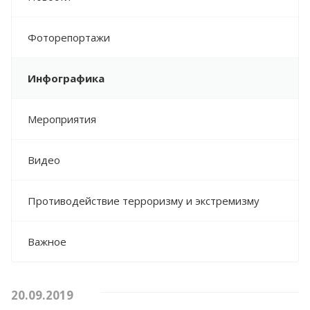
НОРМАТИВНО-ПРАВОВЫЕ АКТЫ
СЕВАСТОПОЛЯ
Фоторепортажи
НОРМАТИВНО-ПРАВОВЫЕ АКТЫ
ДЕПАРТАМЕНТА ЗДРАВООХРАНЕНИЯ
Инфографика
МОНИТОРИНГ ИСПОЛНЕНИЯ
ГОСУДАРСТВЕННОГО ЗАДАНИЯ
МЕТОДИЧЕСКИЕ РЕКОМЕНДАЦИИ
Мероприятия
ПРЕСС-ЦЕНТР
Видео
НОВОСТИ
Противодействие терроризму и экстремизму
ФОТОРЕПОРТАЖИ
ИНФОГРАФИКА
Важное
МЕРОПРИЯТИЯ
ВИДЕО
20.09.2019
ПРОТИВОДЕЙСТВИЕ ТЕРРОРИЗМУ И
ЭКСТРЕМИЗМУ