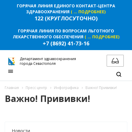
ПЛАНЫ, ОТЧЁТЫ, ДОКЛАДЫ
ГОРЯЧАЯ ЛИНИЯ ЕДИНОГО КОНТАКТ-ЦЕНТРА
ОБРАТНАЯ СВЯЗЬ ДЛЯ СООБЩЕНИЙ О
ЗДРАВООХРАНЕНИЯ
( ... ПОДРОБНЕЕ)
ФАКТАХ КОРРУПЦИИ
122 (КРУГЛОСУТОЧНО)
КОМИССИЯ ПО СОБЛЮДЕНИЮ ТРЕБОВАНИЙ
К СЛУЖЕБНОМУ ПОВЕДЕНИЮ И
ГОРЯЧАЯ ЛИНИЯ ПО ВОПРОСАМ ЛЬГОТНОГО
УРЕГУЛИРОВАНИЮ КОНФЛИКТА ИНТЕРЕСОВ
ЛЕКАРСТВЕННОГО ОБЕСПЕЧЕНИЯ
( ... ПОДРОБНЕЕ)
(АТТЕСТАЦИОННАЯ КОМИССИЯ)
+7 (8692) 41-73-16
ИНФОРМАЦИЯ ДЛЯ ПУБЛИЧНОГО
ОБСУЖДЕНИЯ
Департамент здравоохранения
города Севастополя
НАЦИОНАЛЬНЫЕ ПРОЕКТЫ
НАЦИОНАЛЬНЫЙ ПРОЕКТ
Главная
Пресс центр
Инфографика
Важно! Прививки!
"ПРОДОЛЖИТЕЛЬНАЯ И АКТИВНАЯ ЖИЗНЬ"
Важно! Прививки!
НАЦИОНАЛЬНЫЙ ПРОЕКТ "СЕМЬЯ"
ДОКУМЕНТЫ
НОРМАТИВНО-ПРАВОВЫЕ АКТЫ РФ
Новости