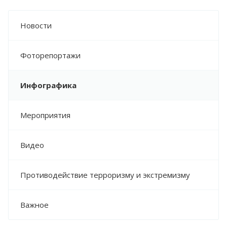
НОРМАТИВНО-ПРАВОВЫЕ АКТЫ
ДЕПАРТАМЕНТА ЗДРАВООХРАНЕНИЯ
Новости
МОНИТОРИНГ ИСПОЛНЕНИЯ
ГОСУДАРСТВЕННОГО ЗАДАНИЯ
Фоторепортажи
МЕТОДИЧЕСКИЕ РЕКОМЕНДАЦИИ
Инфографика
ПРЕСС-ЦЕНТР
НОВОСТИ
Мероприятия
ФОТОРЕПОРТАЖИ
ИНФОГРАФИКА
Видео
МЕРОПРИЯТИЯ
ВИДЕО
Противодействие терроризму и экстремизму
ПРОТИВОДЕЙСТВИЕ ТЕРРОРИЗМУ И
ЭКСТРЕМИЗМУ
Важное
ВАЖНОЕ