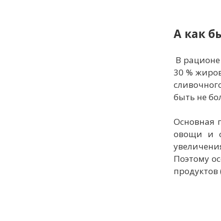
А как б
В рационе
30 % жиров
сливочног
быть не бо
Основная п
овощи и ф
увеличени
Поэтому о
продуктов (