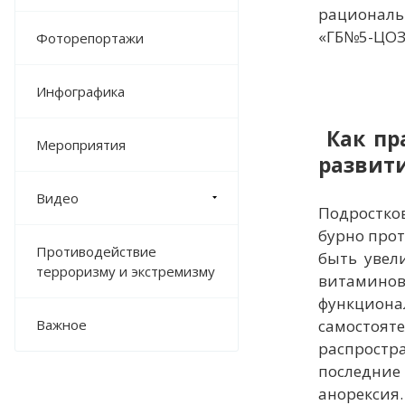
рациональ
«ГБ№5-ЦОЗ
Фоторепортажи
Инфографика
Как пр
Мероприятия
развит
Видео
Подростко
бурно прот
Противодействие
быть увел
терроризму и экстремизму
витамино
функциона
Важное
самостоят
распростр
последни
анорексия