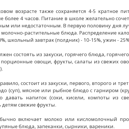
ковом возрасте также сохраняется 4-5 кратное 
е более 4 часов. Питание в школе желательно соч
ным или недостаточным. В первую половину дня лу
- молочно-растительные блюда. Распределение калор
40%, школьный завтрак (полдник) - 10-15%, ужин - 25
лжен состоять из закуски, горячего блюда, горячего
, порционные овощи, фрукты, салаты из свежих ов
).
правило, состоит из закуски, первого, второго и тре
до (суп), мясное или рыбное блюдо с гарниром (
о давать напиток (соки, кисели, компоты из све
 детям свежие фрукты.
бычно включает молоко или кисломолочный прод
пяные блюда, запеканки, сырники, вареники.