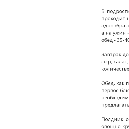
В подрост
проходит н
однообраз
а на ужин 
обед - 35-
Завтрак до
сыр, салат
количестве
Обед, как 
первое блю
необходим
предлагать
Полдник о
овощно-кру