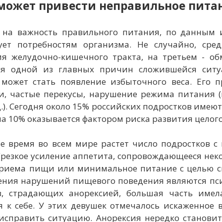
 может привести неправильное пита
на важность правильного питания, по данным и
вует потребностям организма. Не случайно, сре
ия желудочно-кишечного тракта, на третьем - о
ся одной из главных причин сложившейся ситу
 может стать появление избыточного веса. Его 
, частые перекусы, нарушение режима питания (к
д.). Сегодня около 15% российских подростков им
на 10% оказывается фактором риска развития целог
ее время во всем мире растет число подростков 
(резкое усиление аппетита, сопровождающееся не
 приема пищи или минимальное питание с целью 
ения нарушений пищевого поведения являются псих
в, страдающих анорексией, большая часть име
 к себе. У этих девушек отмечалось искаженное 
исправить ситуацию. Анорексия нередко становит