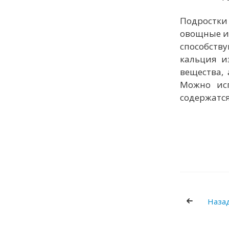
Подростки 
овощные и 
способств
кальция и
вещества,
Можно исп
содержатся
Назад