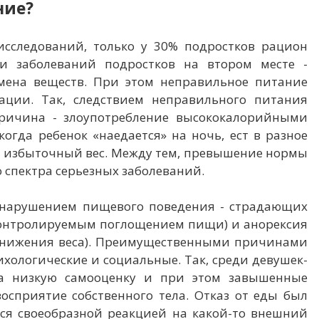
ние?
сследований, только у 30% подростков рацион
ди заболеваний подростков на втором месте -
бмена веществ. При этом неправильное питание
ации. Так, следствием неправильного питания
причина - злоупотребление высококалорийными
огда ребенок «наедается» на ночь, ест в разное
еют избыточный вес. Между тем, превышение нормы
о спектра серьезных заболеваний.
с нарушением пищевого поведения - страдающих
контролируемым поглощением пищи) и анорексия
снижения веса). Преимущественными причинами
ологические и социальные. Так, среди девушек-
ла низкую самооценку и при этом завышенные
восприятие собственного тела. Отказ от еды был
ся своеобразной реакцией на какой-то внешний