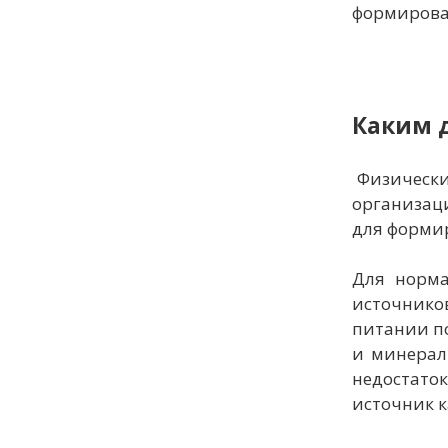
формирова
Каким 
Физически
организац
для форми
Для норма
источников
питании по
и минераль
недостато
источник к