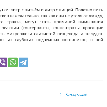
тки: литр с питьём и литр с пищей. Полезно пить
ков нежелательно, так как они не утоляют жажду,
ого тракта, могут стать причиной вымывания
 реакции (консерванты, концентраты, красящие
ать микроожоги слизистой пищевода и желудка.
ют из глубоких подземных источников, в ней
Следующий