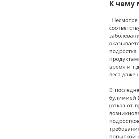
К чему
Несмотря 
соответст
заболеван
оказывает
подростка
продуктами
время и т.
веса даже 
В последн
булимией 
(отказ от
возникнов
подростко
требования
попыткой 