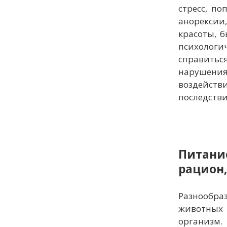
стресс, п
анорексии
красоты, б
психологи
справитьс
нарушения
воздейств
последстви
Питани
рацион,
Разнообра
животных 
организм.