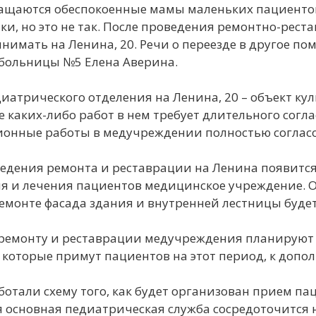
ащаются обеспокоенные мамы маленьких пациентов.
и, но это не так. После проведения ремонтно-рест
нимать на Ленина, 20. Речи о переезде в другое по
 больницы №5 Елена Аверина.
иатрического отделения на Ленина, 20 – объект ку
 каких-либо работ в нем требует длительного согл
ионные работы в медучреждении полностью соглас
едения ремонта и реставрации на Ленина появитс
 и лечения пациентов медицинское учреждение. О
ремонте фасада здания и внутренней лестницы буде
ремонту и реставрации медучреждения планируют 
 которые примут пациентов на этот период, к допо
отали схему того, как будет организован прием пац
я основная педиатрическая служба сосредоточится н