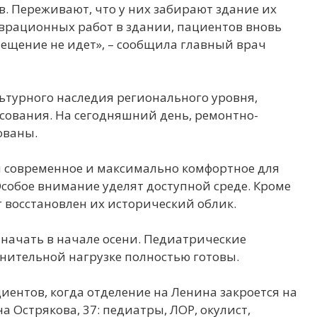
 Переживают, что у них забирают здание их
аврационных работ в здании, пациентов вновь
мещение не идет», – сообщила главный врач
льтурного наследия регионального уровня,
асования. На сегодняшний день, ремонтно-
ованы.
я современное и максимально комфортное для
собое внимание уделят доступной среде. Кроме
т восстановлен их исторический облик.
начать в начале осени. Педиатрические
лнительной нагрузке полностью готовы.
иентов, когда отделение на Ленина закроется на
а Острякова, 37: педиатры, ЛОР, окулист,