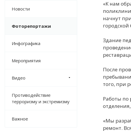
«К нам обр
Новости
поликлиник
начнут при
городской
Фоторепортажи
Здание пед
Инфографика
проведение
реставрац
Мероприятия
После пров
пребывания
Видео
того, при 
Противодействие
Работы по 
терроризму и экстремизму
отделения,
Важное
«Мы разраб
ремонт. Вс