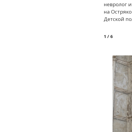
невролог 
на Остряко
Детской п
1
/ 6