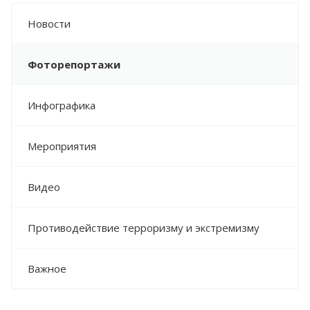
НАЦИОНАЛЬНЫЙ ПРОЕКТ
"ПРОДОЛЖИТЕЛЬНАЯ И АКТИВНАЯ ЖИЗНЬ"
Новости
НАЦИОНАЛЬНЫЙ ПРОЕКТ "СЕМЬЯ"
Фоторепортажи
ДОКУМЕНТЫ
НОРМАТИВНО-ПРАВОВЫЕ АКТЫ РФ
Инфографика
НОРМАТИВНО-ПРАВОВЫЕ АКТЫ
СЕВАСТОПОЛЯ
Мероприятия
НОРМАТИВНО-ПРАВОВЫЕ АКТЫ
ДЕПАРТАМЕНТА ЗДРАВООХРАНЕНИЯ
Видео
МОНИТОРИНГ ИСПОЛНЕНИЯ
ГОСУДАРСТВЕННОГО ЗАДАНИЯ
Противодействие терроризму и экстремизму
МЕТОДИЧЕСКИЕ РЕКОМЕНДАЦИИ
Важное
ПРЕСС-ЦЕНТР
НОВОСТИ