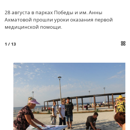
ФОТОРЕПОРТАЖИ
28 августа в парках Победы и им. Анны
ИНФОГРАФИКА
Ахматовой прошли уроки оказания первой
МЕРОПРИЯТИЯ
медицинской помощи.
ВИДЕО
ПРОТИВОДЕЙСТВИЕ ТЕРРОРИЗМУ И
1
/ 13
ЭКСТРЕМИЗМУ
ВАЖНОЕ
КОНТАКТЫ