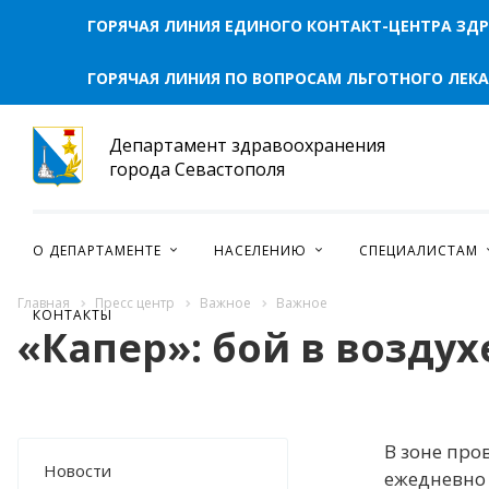
РАБОТНИКОВ
ГОРЯЧАЯ ЛИНИЯ ЕДИНОГО КОНТАКТ-ЦЕНТРА ЗД
НАСТАВНИЧЕСТВО
ГОРЯЧАЯ ЛИНИЯ ПО ВОПРОСАМ ЛЬГОТНОГО ЛЕК
Департамент здравоохранения
города Севастополя
НАЦИОНАЛЬНЫЕ ПРОЕКТЫ
О ДЕПАРТАМЕНТЕ
НАСЕЛЕНИЮ
СПЕЦИАЛИСТАМ
НАЦИОНАЛЬНЫЙ ПРОЕКТ "ПРОДОЛЖИТЕЛЬНАЯ И
АКТИВНАЯ ЖИЗНЬ"
Главная
Пресс центр
Важное
Важное
НАЦИОНАЛЬНЫЙ ПРОЕКТ "СЕМЬЯ"
КОНТАКТЫ
«Капер»: бой в воздух
В зоне пр
Новости
ежедневно 