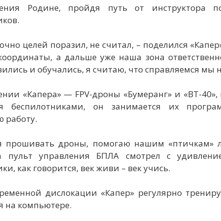
жения Родине, пройдя путь от инструктора п
КОНТАКТЫ
иков.
точно целей поразил, не считал, – поделился «Капе
координаты, а дальше уже наша зона ответственн
вились и обучались, я считаю, что справляемся мы 
нии «Капера» — FPV-дроны «Бумеранг» и «ВТ-40»,
ия беспилотниками, он занимается их програ
 работу.
я прошивать дроны, помогаю нашим «птичкам» ле
а пульт управления БПЛА смотрел с удивлени
ки, как говорится, век живи – век учись.
временной дислокации «Капер» регулярно трениру
я на компьютере.