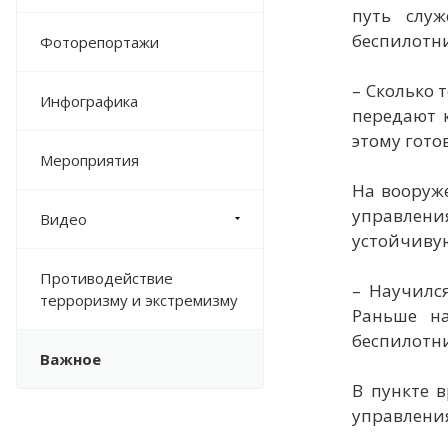
путь слу
ПРЕСС-ЦЕНТР
беспилотн
Фоторепортажи
НОВОСТИ
– Сколько 
Инфографика
ФОТОРЕПОРТАЖИ
передают 
этому гото
ИНФОГРАФИКА
Мероприятия
МЕРОПРИЯТИЯ
На вооруже
ВИДЕО
управлен
Видео
устойчивую
ПРОТИВОДЕЙСТВИЕ ТЕРРОРИЗМУ И ЭКСТРЕМИЗМУ
ВАЖНОЕ
Противодействие
– Научилс
терроризму и экстремизму
Раньше н
беспилотни
Важное
В пункте 
управлени