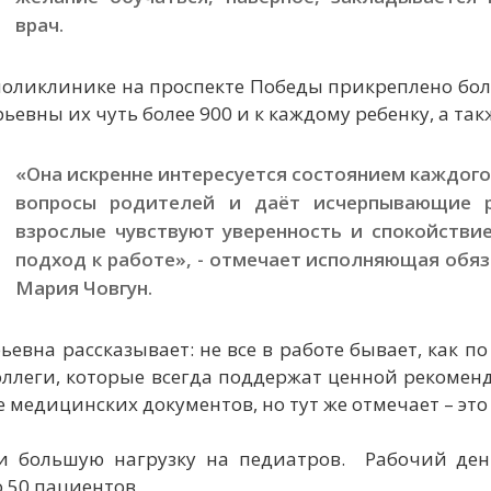
врач.
поликлинике на проспекте Победы прикреплено более
евны их чуть более 900 и к каждому ребенку, а так
«Она искренне интересуется состоянием каждог
вопросы родителей и даёт исчерпывающие р
взрослые чувствуют уверенность и спокойстви
подход к работе», - отмечает исполняющая обя
Мария Човгун.
евна рассказывает: не все в работе бывает, как п
ллеги, которые всегда поддержат ценной рекомен
 медицинских документов, но тут же отмечает – эт
и большую нагрузку на педиатров. Рабочий день
 50 пациентов.