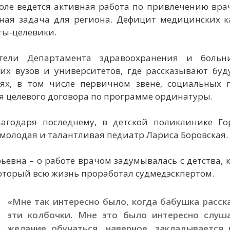
поле ведется активная работа по привлечению вр
ная задача для региона. Дефицит медицинских к
ты-целевики.
ители Департамента здравоохранения и больн
их вузов и университетов, где рассказывают бу
ях, в том числе первичном звене, социальных
я целевого договора по программе ординатуры.
агодаря последнему, в детской поликлинике 
молодая и талантливая педиатр Лариса Боровская.
евна – о работе врачом задумывалась с детства, 
оторый всю жизнь проработал судмедэскпертом.
«Мне так интересно было, когда бабушка расск
эти колбочки. Мне это было интересно слуша
желание обучаться, наверное, закладывается 