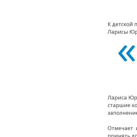
К детской 
Ларисы Юрь
Лариса Юрь
старшие ко
заполнение
Отмечает 
принять до