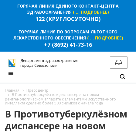
ГОРЯЧАЯ ЛИНИЯ ЕДИНОГО КОНТАКТ-ЦЕНТРА
ЗДРАВООХРАНЕНИЯ
( ... ПОДРОБНЕЕ)
122 (КРУГЛОСУТОЧНО)
ГОРЯЧАЯ ЛИНИЯ ПО ВОПРОСАМ ЛЬГОТНОГО
ЛЕКАРСТВЕННОГО ОБЕСПЕЧЕНИЯ
( ... ПОДРОБНЕЕ)
+7 (8692) 41-73-16
Департамент здравоохранения
города Севастополя
Главная
Пресс центр
В Противотуберкулёзном диспансере на новом
рентгенологическом аппарате с элементами искусственного
интеллекта сделано более 500 снимков с начала года
В Противотуберкулёзном
диспансере на новом