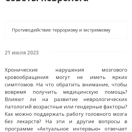
НАЦИОНАЛЬНЫЕ ПРОЕКТЫ
НАЦИОНАЛЬНЫЙ ПРОЕКТ
"ПРОДОЛЖИТЕЛЬНАЯ И АКТИВНАЯ ЖИЗНЬ"
Противодействие терроризму и экстремизму
НАЦИОНАЛЬНЫЙ ПРОЕКТ "СЕМЬЯ"
ДОКУМЕНТЫ
21 июля 2023
НОРМАТИВНО-ПРАВОВЫЕ АКТЫ РФ
Хронические нарушения мозгового
НОРМАТИВНО-ПРАВОВЫЕ АКТЫ
кровообращения могут не иметь ярких
СЕВАСТОПОЛЯ
симптомов. На что обратить внимание, чтобы
НОРМАТИВНО-ПРАВОВЫЕ АКТЫ
вовремя получить медицинскую помощь?
ДЕПАРТАМЕНТА ЗДРАВООХРАНЕНИЯ
Влияют ли на развитие неврологических
МОНИТОРИНГ ИСПОЛНЕНИЯ
патологий возрастные или гендерные факторы?
ГОСУДАРСТВЕННОГО ЗАДАНИЯ
Как можно поддержать работу головного мозга
МЕТОДИЧЕСКИЕ РЕКОМЕНДАЦИИ
без лекарств? На эти и другие вопросы в
программе «Актуальное интервью» отвечает