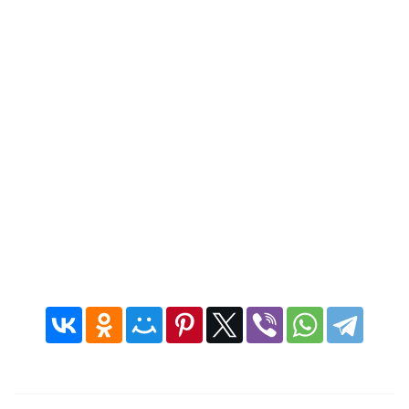
ДЕПАРТАМЕНТА ЗДРАВООХРАНЕНИЯ
МОНИТОРИНГ ИСПОЛНЕНИЯ
ГОСУДАРСТВЕННОГО ЗАДАНИЯ
МЕТОДИЧЕСКИЕ РЕКОМЕНДАЦИИ
ПРЕСС-ЦЕНТР
НОВОСТИ
ФОТОРЕПОРТАЖИ
ИНФОГРАФИКА
МЕРОПРИЯТИЯ
ВИДЕО
ПРОТИВОДЕЙСТВИЕ ТЕРРОРИЗМУ И
ЭКСТРЕМИЗМУ
ВАЖНОЕ