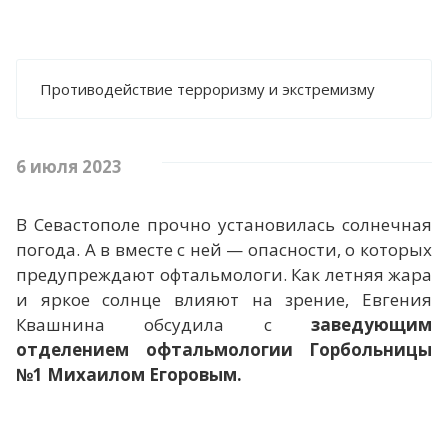
КОМИССИЯ ПО СОБЛЮДЕНИЮ ТРЕБОВАНИЙ
К СЛУЖЕБНОМУ ПОВЕДЕНИЮ И
УРЕГУЛИРОВАНИЮ КОНФЛИКТА ИНТЕРЕСОВ
(АТТЕСТАЦИОННАЯ КОМИССИЯ)
ИНФОРМАЦИЯ ДЛЯ ПУБЛИЧНОГО
Противодействие терроризму и экстремизму
ОБСУЖДЕНИЯ
НАЦИОНАЛЬНЫЕ ПРОЕКТЫ
6 июля 2023
НАЦИОНАЛЬНЫЙ ПРОЕКТ
"ПРОДОЛЖИТЕЛЬНАЯ И АКТИВНАЯ ЖИЗНЬ"
В Севастополе прочно установилась солнечная
погода. А в вместе с ней — опасности, о которых
НАЦИОНАЛЬНЫЙ ПРОЕКТ "СЕМЬЯ"
предупреждают офтальмологи. Как летняя жара
и яркое солнце влияют на зрение, Евгения
ДОКУМЕНТЫ
Квашнина обсудила с
заведующим
отделением офтальмологии Горбольницы
НОРМАТИВНО-ПРАВОВЫЕ АКТЫ РФ
№1 Михаилом Егоровым.
НОРМАТИВНО-ПРАВОВЫЕ АКТЫ
СЕВАСТОПОЛЯ
НОРМАТИВНО-ПРАВОВЫЕ АКТЫ