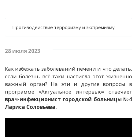
ЗАМЕСТИТЕЛЕЙ И ГЛАВНЫХ БУХГАЛТЕРОВ
ПЛАНЫ, ОТЧЁТЫ, ДОКЛАДЫ
ОБРАТНАЯ СВЯЗЬ ДЛЯ СООБЩЕНИЙ О
Противодействие терроризму и экстремизму
ФАКТАХ КОРРУПЦИИ
КОМИССИЯ ПО СОБЛЮДЕНИЮ ТРЕБОВАНИЙ
К СЛУЖЕБНОМУ ПОВЕДЕНИЮ И
УРЕГУЛИРОВАНИЮ КОНФЛИКТА ИНТЕРЕСОВ
28 июля 2023
(АТТЕСТАЦИОННАЯ КОМИССИЯ)
ИНФОРМАЦИЯ ДЛЯ ПУБЛИЧНОГО
Как избежать заболеваний печени и что делать,
ОБСУЖДЕНИЯ
если болезнь всё-таки настигла этот жизненно
важный орган? На эти и другие вопросы в
НАЦИОНАЛЬНЫЕ ПРОЕКТЫ
программе «Актуальное интервью» отвечает
врач-инфекционист городской больницы №4
НАЦИОНАЛЬНЫЙ ПРОЕКТ
"ПРОДОЛЖИТЕЛЬНАЯ И АКТИВНАЯ ЖИЗНЬ"
Лариса Соловьёва.
НАЦИОНАЛЬНЫЙ ПРОЕКТ "СЕМЬЯ"
ДОКУМЕНТЫ