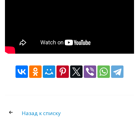
НОРМАТИВНО-ПРАВОВЫЕ АКТЫ РФ
НОРМАТИВНО-ПРАВОВЫЕ АКТЫ
СЕВАСТОПОЛЯ
НОРМАТИВНО-ПРАВОВЫЕ АКТЫ
ДЕПАРТАМЕНТА ЗДРАВООХРАНЕНИЯ
МОНИТОРИНГ ИСПОЛНЕНИЯ
ГОСУДАРСТВЕННОГО ЗАДАНИЯ
МЕТОДИЧЕСКИЕ РЕКОМЕНДАЦИИ
ПРЕСС-ЦЕНТР
НОВОСТИ
ФОТОРЕПОРТАЖИ
Назад к списку
ИНФОГРАФИКА
МЕРОПРИЯТИЯ
ВИДЕО