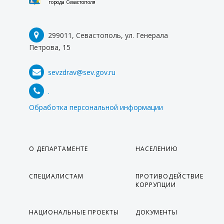
города Севастополя
ФОТОРЕПОРТАЖИ
ИНФОГРАФИКА
299011, Севастополь, ул. Генерала
МЕРОПРИЯТИЯ
Петрова, 15
ВИДЕО
sevzdrav@sev.gov.ru
ПРОТИВОДЕЙСТВИЕ ТЕРРОРИЗМУ И
ЭКСТРЕМИЗМУ
.
ВАЖНОЕ
Обработка персональной информации
КОНТАКТЫ
О ДЕПАРТАМЕНТЕ
НАСЕЛЕНИЮ
СПЕЦИАЛИСТАМ
ПРОТИВОДЕЙСТВИЕ
КОРРУПЦИИ
НАЦИОНАЛЬНЫЕ ПРОЕКТЫ
ДОКУМЕНТЫ