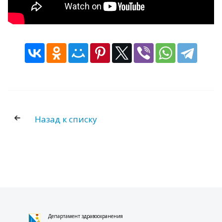
НАЦИОНАЛЬНЫЙ ПРОЕКТ
"ПРОДОЛЖИТЕЛЬНАЯ И АКТИВНАЯ ЖИЗНЬ"
НАЦИОНАЛЬНЫЙ ПРОЕКТ "СЕМЬЯ"
ДОКУМЕНТЫ
НОРМАТИВНО-ПРАВОВЫЕ АКТЫ РФ
НОРМАТИВНО-ПРАВОВЫЕ АКТЫ
СЕВАСТОПОЛЯ
НОРМАТИВНО-ПРАВОВЫЕ АКТЫ
Назад к списку
ДЕПАРТАМЕНТА ЗДРАВООХРАНЕНИЯ
МОНИТОРИНГ ИСПОЛНЕНИЯ
ГОСУДАРСТВЕННОГО ЗАДАНИЯ
МЕТОДИЧЕСКИЕ РЕКОМЕНДАЦИИ
ПРЕСС-ЦЕНТР
НОВОСТИ
Департамент здравоохранения