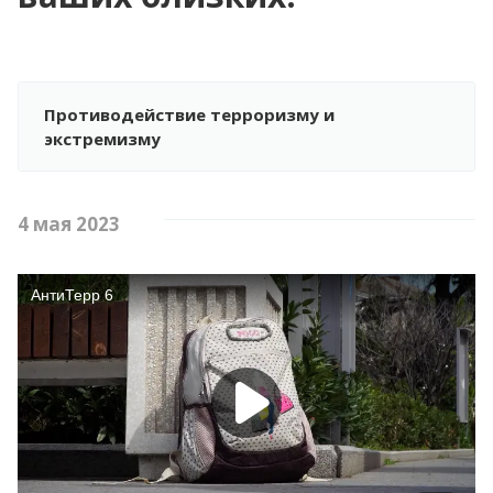
ФОРМЫ ДОКУМЕНТОВ, СВЯЗАННЫХ С
ПРОТИВОДЕЙСТВИЕМ КОРРУПЦИИ, ДЛЯ
ЗАПОЛНЕНИЯ
МЕТОДИЧЕСКИЕ МАТЕРИАЛЫ
Противодействие терроризму и
ИНФОРМАЦИЯ О РАССЧИТЫВАЕМОЙ
экстремизму
ЗАРАБОТНОЙ ПЛАТЕ РУКОВОДИТЕЛЕЙ, ИХ
ЗАМЕСТИТЕЛЕЙ И ГЛАВНЫХ БУХГАЛТЕРОВ
ПЛАНЫ, ОТЧЁТЫ, ДОКЛАДЫ
4 мая 2023
ОБРАТНАЯ СВЯЗЬ ДЛЯ СООБЩЕНИЙ О
ФАКТАХ КОРРУПЦИИ
КОМИССИЯ ПО СОБЛЮДЕНИЮ ТРЕБОВАНИЙ
К СЛУЖЕБНОМУ ПОВЕДЕНИЮ И
УРЕГУЛИРОВАНИЮ КОНФЛИКТА ИНТЕРЕСОВ
(АТТЕСТАЦИОННАЯ КОМИССИЯ)
ИНФОРМАЦИЯ ДЛЯ ПУБЛИЧНОГО
ОБСУЖДЕНИЯ
НАЦИОНАЛЬНЫЕ ПРОЕКТЫ