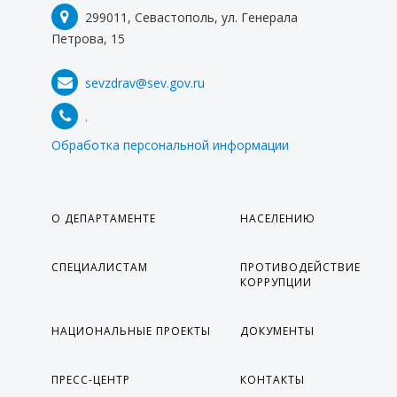
299011, Севастополь, ул. Генерала
НОВОСТИ
Петрова, 15
ФОТОРЕПОРТАЖИ
sevzdrav@sev.gov.ru
ИНФОГРАФИКА
.
МЕРОПРИЯТИЯ
Обработка персональной информации
ВИДЕО
ПРОТИВОДЕЙСТВИЕ ТЕРРОРИЗМУ И
ЭКСТРЕМИЗМУ
О ДЕПАРТАМЕНТЕ
НАСЕЛЕНИЮ
ВАЖНОЕ
СПЕЦИАЛИСТАМ
ПРОТИВОДЕЙСТВИЕ
КОНТАКТЫ
КОРРУПЦИИ
НАЦИОНАЛЬНЫЕ ПРОЕКТЫ
ДОКУМЕНТЫ
ПРЕСС-ЦЕНТР
КОНТАКТЫ