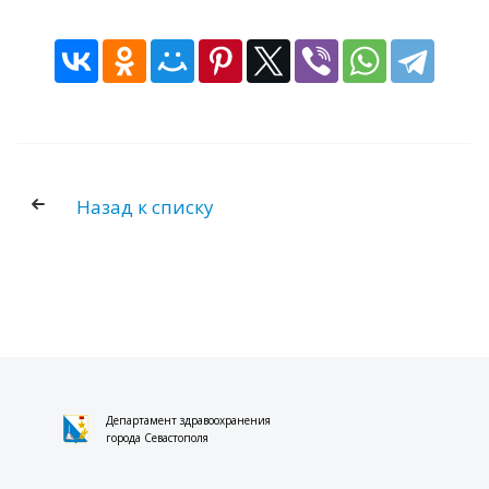
НАЦИОНАЛЬНЫЕ ПРОЕКТЫ
НАЦИОНАЛЬНЫЙ ПРОЕКТ
"ПРОДОЛЖИТЕЛЬНАЯ И АКТИВНАЯ ЖИЗНЬ"
НАЦИОНАЛЬНЫЙ ПРОЕКТ "СЕМЬЯ"
ДОКУМЕНТЫ
Назад к списку
НОРМАТИВНО-ПРАВОВЫЕ АКТЫ РФ
НОРМАТИВНО-ПРАВОВЫЕ АКТЫ
СЕВАСТОПОЛЯ
НОРМАТИВНО-ПРАВОВЫЕ АКТЫ
ДЕПАРТАМЕНТА ЗДРАВООХРАНЕНИЯ
МОНИТОРИНГ ИСПОЛНЕНИЯ
ГОСУДАРСТВЕННОГО ЗАДАНИЯ
МЕТОДИЧЕСКИЕ РЕКОМЕНДАЦИИ
Департамент здравоохранения
города Севастополя
ПРЕСС-ЦЕНТР