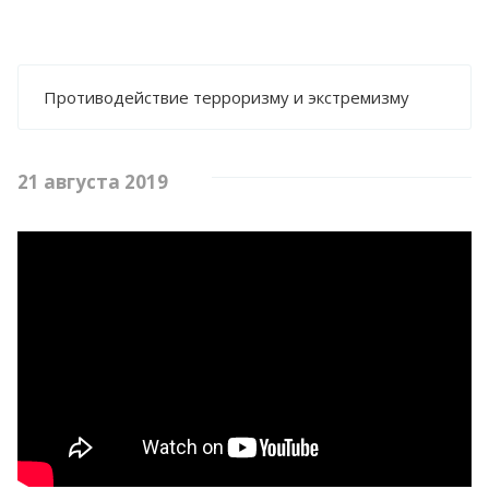
НЕЗАВИСИМАЯ ЭКСПЕРТИЗА ПРОЕКТОВ
АДМИНИСТРАТИВНЫХ РЕГЛАМЕНТОВ
ФОРМЫ ДОКУМЕНТОВ, СВЯЗАННЫХ С
ПРОТИВОДЕЙСТВИЕМ КОРРУПЦИИ, ДЛЯ
ЗАПОЛНЕНИЯ
Противодействие терроризму и экстремизму
МЕТОДИЧЕСКИЕ МАТЕРИАЛЫ
ИНФОРМАЦИЯ О РАССЧИТЫВАЕМОЙ
21 августа 2019
ЗАРАБОТНОЙ ПЛАТЕ РУКОВОДИТЕЛЕЙ, ИХ
ЗАМЕСТИТЕЛЕЙ И ГЛАВНЫХ БУХГАЛТЕРОВ
ПЛАНЫ, ОТЧЁТЫ, ДОКЛАДЫ
ОБРАТНАЯ СВЯЗЬ ДЛЯ СООБЩЕНИЙ О
ФАКТАХ КОРРУПЦИИ
КОМИССИЯ ПО СОБЛЮДЕНИЮ ТРЕБОВАНИЙ
К СЛУЖЕБНОМУ ПОВЕДЕНИЮ И
УРЕГУЛИРОВАНИЮ КОНФЛИКТА ИНТЕРЕСОВ
(АТТЕСТАЦИОННАЯ КОМИССИЯ)
ИНФОРМАЦИЯ ДЛЯ ПУБЛИЧНОГО
ОБСУЖДЕНИЯ