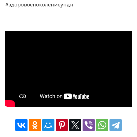
#здоровоепоколениеупдн