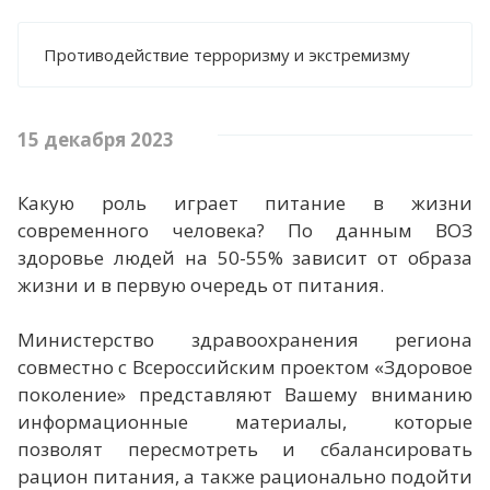
МЕТОДИЧЕСКИЕ РЕКОМЕНДАЦИИ
Противодействие терроризму и экстремизму
ПРЕСС-ЦЕНТР
15 декабря 2023
НОВОСТИ
ФОТОРЕПОРТАЖИ
Какую роль играет питание в жизни
ИНФОГРАФИКА
современного человека? По данным ВОЗ
МЕРОПРИЯТИЯ
здоровье людей на 50-55% зависит от образа
жизни и в первую очередь от питания.
ВИДЕО
ПРОТИВОДЕЙСТВИЕ ТЕРРОРИЗМУ И
Министерство здравоохранения региона
ЭКСТРЕМИЗМУ
совместно с Всероссийским проектом «Здоровое
ВАЖНОЕ
поколение» представляют Вашему вниманию
информационные материалы, которые
КОНТАКТЫ
позволят пересмотреть и сбалансировать
рацион питания, а также рационально подойти