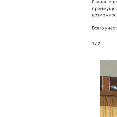
Главные в
преимуще
возможнос
Всего учас
1
/ 7