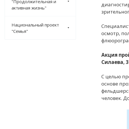
"Продолжительная и
диагностир
активная жизнь"
зрительног
Национальный проект
Специалис
"Семья"
осмотр, по
флюорограф
Акция прой
Силаева, 3
С целью пр
основе про
фельдшерск
человек. Д