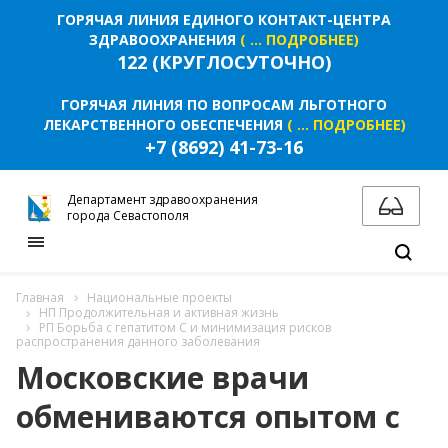
ГОРЯЧАЯ ЛИНИЯ ЕДИНОГО КОНТАКТ-ЦЕНТРА
ЗДРАВООХРАНЕНИЯ
( ... ПОДРОБНЕЕ)
122 (КРУГЛОСУТОЧНО)
ГОРЯЧАЯ ЛИНИЯ ПО ВОПРОСАМ ЛЬГОТНОГО
ЛЕКАРСТВЕННОГО ОБЕСПЕЧЕНИЯ
( ... ПОДРОБНЕЕ)
+7 (8692) 41-73-16
Департамент здравоохранения
города Севастополя
Главная
Национальные проекты
НП Продолжительная и активная жизнь
РП Борьба с гепатитом С и минимизация рисков
распространения данного заболевания
Московские врачи
обмениваются опытом с