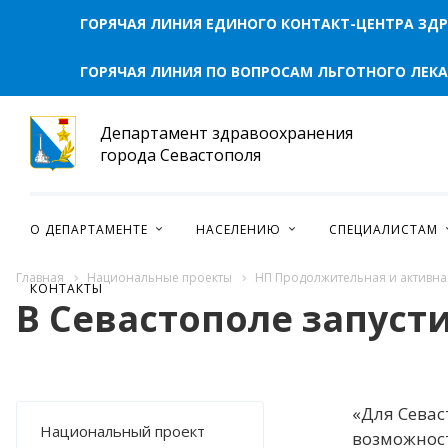
ГОРЯЧАЯ ЛИНИЯ ЕДИНОГО КОНТАКТ-ЦЕНТРА ЗД
НАЦИОНАЛЬНЫЙ ПРОЕКТ "СЕМЬЯ"
ГОРЯЧАЯ ЛИНИЯ ПО ВОПРОСАМ ЛЬГОТНОГО ЛЕК
Департамент здравоохранения
города Севастополя
ПРЕСС-ЦЕНТР
О ДЕПАРТАМЕНТЕ
НАСЕЛЕНИЮ
СПЕЦИАЛИСТАМ
НОВОСТИ
Главная
Национальные проекты
НП Продолжительная и активна
КОНТАКТЫ
ФОТОРЕПОРТАЖИ
В Севастополе запуст
ИНФОГРАФИКА
МЕРОПРИЯТИЯ
ВИДЕО
«Для Севас
ПРОТИВОДЕЙСТВИЕ ТЕРРОРИЗМУ И ЭКСТРЕМИЗМУ
Национальный проект
возможност