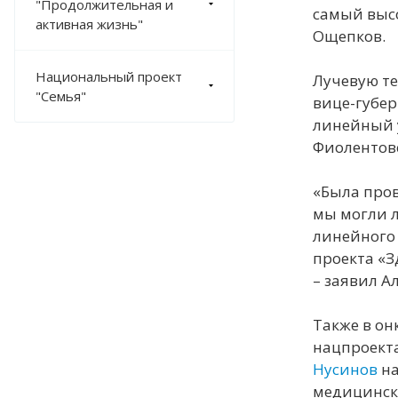
"Продолжительная и
самый высо
ВАЖНОЕ
активная жизнь"
Ощепков.
Национальный проект
Лучевую те
"Семья"
вице-губер
линейный у
Фиолентов
«Была пров
мы могли л
линейного 
проекта «З
– заявил А
Также в он
нацпроект
Нусинов
на
медицински