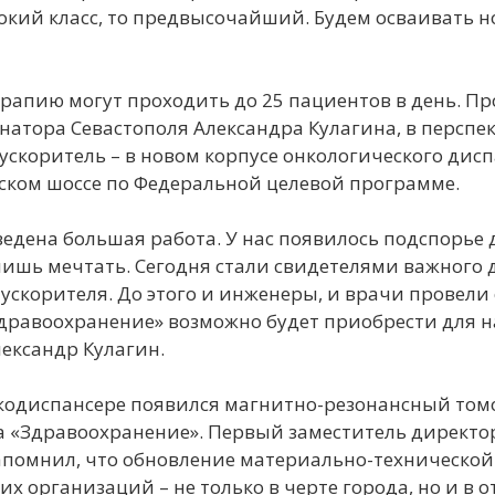
кий класс, то предвысочайший. Будем осваивать н
рапию могут проходить до 25 пациентов в день. Про
натора Севастополя Александра Кулагина, в перспе
скоритель – в новом корпусе онкологического дисп
ском шоссе по Федеральной целевой программе.
едена большая работа. У нас появилось подспорье 
ишь мечтать. Сегодня стали свидетелями важного д
ускорителя. До этого и инженеры, и врачи провели
дравоохранение» возможно будет приобрести для на
лександр Кулагин.
кодиспансере появился магнитно-резонансный томог
а «Здравоохранение». Первый заместитель директ
помнил, что обновление материально-технической 
х организаций – не только в черте города, но и в 