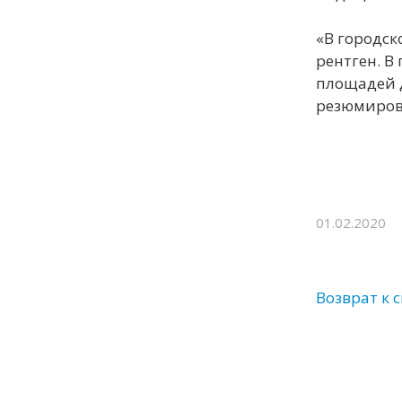
«В городск
рентген. В
площадей д
резюмиро
01.02.2020
Возврат к 