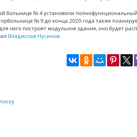
ой больнице № 4 установили полнофункциональный 
 горбольнице № 9 до конца 2020 года также планиру
ля него построят модульное здание, оно будет расп
вал
Владислав Нусинов
.
списку