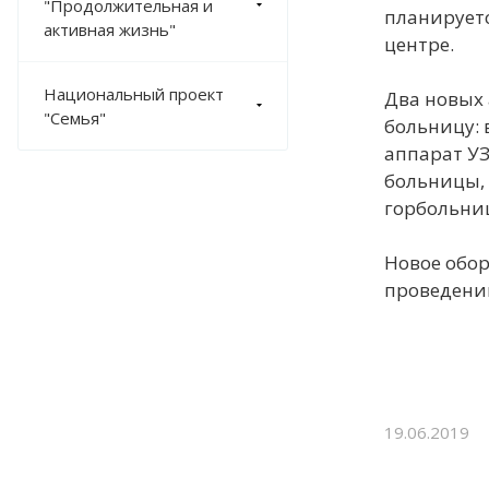
"Продолжительная и
планирует
активная жизнь"
центре.
ПРЕСС-ЦЕНТР
Национальный проект
Два новых 
"Семья"
больницу: 
НОВОСТИ
аппарат УЗ
ФОТОРЕПОРТАЖИ
больницы, 
ИНФОГРАФИКА
горбольни
МЕРОПРИЯТИЯ
Новое обор
ВИДЕО
проведени
ПРОТИВОДЕЙСТВИЕ ТЕРРОРИЗМУ И ЭКСТРЕМИЗМУ
ВАЖНОЕ
19.06.2019