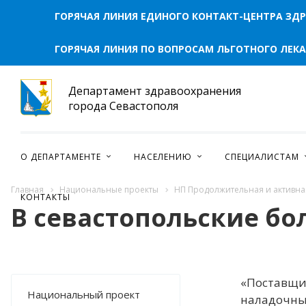
ОТКРЫТЫЕ ДАННЫЕ
ГОРЯЧАЯ ЛИНИЯ ЕДИНОГО КОНТАКТ-ЦЕНТРА ЗД
АТТЕСТАЦИЯ МЕДИЦИНСКИХ И ФАРМАЦЕВТИЧЕСКИХ
РАБОТНИКОВ
ГОРЯЧАЯ ЛИНИЯ ПО ВОПРОСАМ ЛЬГОТНОГО ЛЕК
НАСТАВНИЧЕСТВО
Департамент здравоохранения
города Севастополя
О ДЕПАРТАМЕНТЕ
НАСЕЛЕНИЮ
СПЕЦИАЛИСТАМ
НАЦИОНАЛЬНЫЕ ПРОЕКТЫ
НАЦИОНАЛЬНЫЙ ПРОЕКТ "ПРОДОЛЖИТЕЛЬНАЯ И
Главная
Национальные проекты
НП Продолжительная и активна
КОНТАКТЫ
АКТИВНАЯ ЖИЗНЬ"
В севастопольские бо
НАЦИОНАЛЬНЫЙ ПРОЕКТ "СЕМЬЯ"
«Поставщик
Национальный проект
наладочные