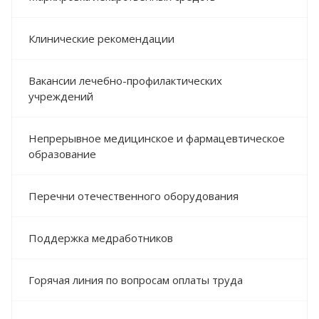
НАЦИОНАЛЬНЫЕ ПРОЕКТЫ
Клинические рекомендации
НАЦИОНАЛЬНЫЙ ПРОЕКТ
"ПРОДОЛЖИТЕЛЬНАЯ И АКТИВНАЯ ЖИЗНЬ"
Вакансии лечебно-профилактических
учреждений
НАЦИОНАЛЬНЫЙ ПРОЕКТ "СЕМЬЯ"
Непрерывное медицинское и фармацевтическое
ДОКУМЕНТЫ
образование
НОРМАТИВНО-ПРАВОВЫЕ АКТЫ РФ
НОРМАТИВНО-ПРАВОВЫЕ АКТЫ
Перечни отечественного оборудования
СЕВАСТОПОЛЯ
НОРМАТИВНО-ПРАВОВЫЕ АКТЫ
Поддержка медработников
ДЕПАРТАМЕНТА ЗДРАВООХРАНЕНИЯ
МОНИТОРИНГ ИСПОЛНЕНИЯ
ГОСУДАРСТВЕННОГО ЗАДАНИЯ
Горячая линия по вопросам оплаты труда
МЕТОДИЧЕСКИЕ РЕКОМЕНДАЦИИ