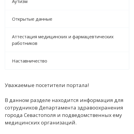
Аутизм
ПРЕСС-ЦЕНТР
Открытые данные
НОВОСТИ
ФОТОРЕПОРТАЖИ
Аттестация медицинских и фармацевтических
ИНФОГРАФИКА
работников
МЕРОПРИЯТИЯ
Наставничество
ВИДЕО
ПРОТИВОДЕЙСТВИЕ ТЕРРОРИЗМУ И
ЭКСТРЕМИЗМУ
Уважаемые посетители портала!
ВАЖНОЕ
В данном разделе находится информация для
КОНТАКТЫ
сотрудников Департамента здравоохранения
города Севастополя и подведомственных ему
медицинских организаций.